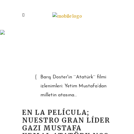
DEL HUÉRFANO MUSTAFÁ
AL ANTEPASADO DE LA
NACIÓN…
Barış Doster'in ``Atatürk`` filmi
izlenimleri: Yetim Mustafa’dan
milletin atasına...
EN LA PELÍCULA;
NUESTRO GRAN LÍDER
GAZI MUSTAFA