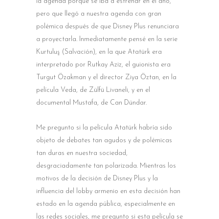
la agenda porque se iba a estrenar en el año,
pero que llegó a nuestra agenda con gran
polémica después de que Disney Plus renunciara
a proyectarla. Inmediatamente pensé en la serie
Kurtuluş (Salvación), en la que Atatürk era
interpretado por Rutkay Aziz, el guionista era
Turgut Özakman y el director Ziya Öztan, en la
película Veda, de Zülfü Livaneli, y en el
documental Mustafa, de Can Dündar.
Me pregunto si la película Atatürk habría sido
objeto de debates tan agudos y de polémicas
tan duras en nuestra sociedad,
desgraciadamente tan polarizada. Mientras los
motivos de la decisión de Disney Plus y la
influencia del lobby armenio en esta decisión han
estado en la agenda pública, especialmente en
las redes sociales, me pregunto si esta película se