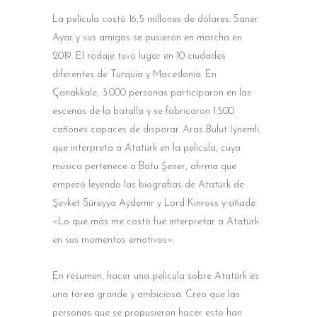
La película costó 16,5 millones de dólares. Saner
Ayar y sus amigos se pusieron en marcha en
2019. El rodaje tuvo lugar en 10 ciudades
diferentes de Turquía y Macedonia. En
Çanakkale, 3.000 personas participaron en las
escenas de la batalla y se fabricaron 1.500
cañones capaces de disparar. Aras Bulut İynemli,
que interpreta a Atatürk en la película, cuya
música pertenece a Batu Şener, afirma que
empezó leyendo las biografías de Atatürk de
Şevket Süreyya Aydemir y Lord Kinross y añade:
«Lo que más me costó fue interpretar a Atatürk
en sus momentos emotivos».
En resumen, hacer una película sobre Atatürk es
una tarea grande y ambiciosa. Creo que las
personas que se propusieron hacer esto han