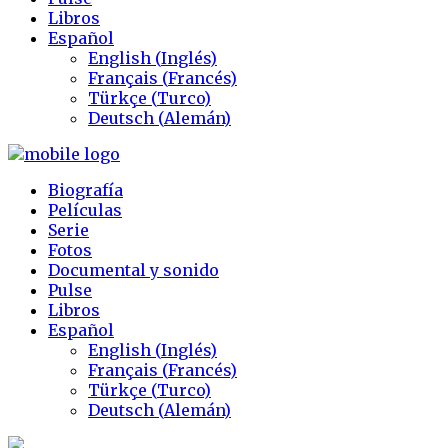
Libros
Español
English
(
Inglés
)
Français
(
Francés
)
Türkçe
(
Turco
)
Deutsch
(
Alemán
)
Biografía
Películas
Serie
Fotos
Documental y sonido
Pulse
Libros
Español
English
(
Inglés
)
Français
(
Francés
)
Türkçe
(
Turco
)
Deutsch
(
Alemán
)