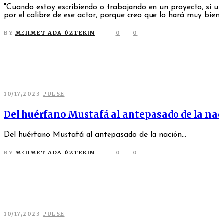
"Cuando estoy escribiendo o trabajando en un proyecto, si 
por el calibre de ese actor, porque creo que lo hará muy bien. 
BY
MEHMET ADA ÖZTEKIN
0
0
10/17/2023
PULSE
Del huérfano Mustafá al antepasado de la n
Del huérfano Mustafá al antepasado de la nación...
BY
MEHMET ADA ÖZTEKIN
0
0
10/17/2023
PULSE