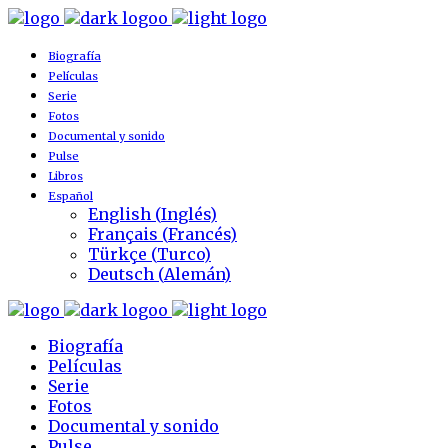
Biografía
Películas
Serie
Fotos
Documental y sonido
Pulse
Libros
Español
English
(
Inglés
)
Français
(
Francés
)
Türkçe
(
Turco
)
Deutsch
(
Alemán
)
Biografía
Películas
Serie
Fotos
Documental y sonido
Pulse