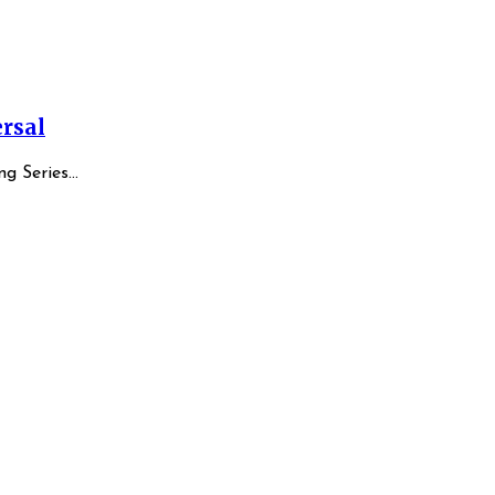
ersal
g Series...