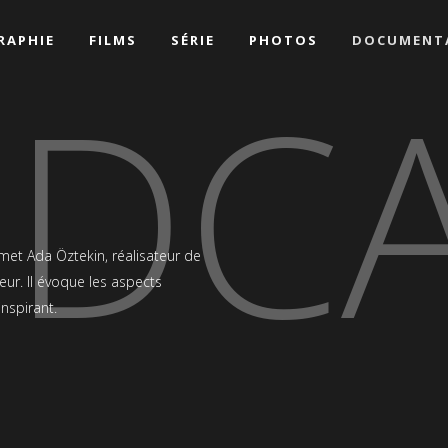
RAPHIE
FILMS
SÉRIE
PHOTOS
DOCUMENTA
DC
hmet Ada Öztekin, réalisateur de
teur. Il évoque les aspects
nspirant.