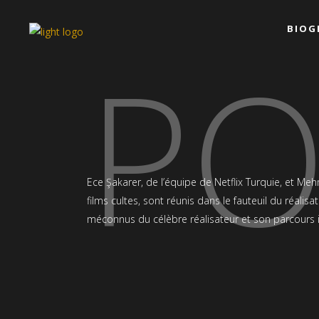
BIOG
PO
Ece Şakarer, de l’équipe de Netflix Turquie, et Me
films cultes, sont réunis dans le fauteuil du réalisa
méconnus du célèbre réalisateur et son parcours i